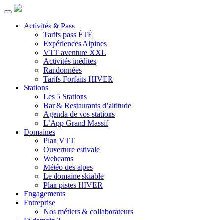
Activités & Pass
Tarifs pass ÉTÉ
Expériences Alpines
VTT aventure XXL
Activités inédites
Randonnées
Tarifs Forfaits HIVER
Stations
Les 5 Stations
Bar & Restaurants d’altitude
Agenda de vos stations
L’App Grand Massif
Domaines
Plan VTT
Ouverture estivale
Webcams
Météo des alpes
Le domaine skiable
Plan pistes HIVER
Engagements
Entreprise
Nos métiers & collaborateurs